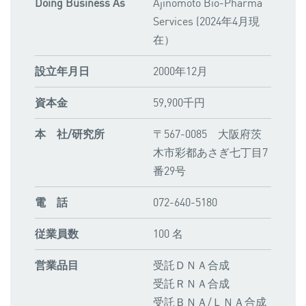
Doing Business As
Ajinomoto Bio-Pharma
Services (2024年4月現
在）
設立年月日
2000年12月
資本金
59,900千円
本 社/研究所
〒567-0085 大阪府茨
木市彩都あさぎ七丁目7
番29号
電 話
072-640-5180
従業員数
100 名
営業品目
受託ＤＮＡ合成
受託ＲＮＡ合成
受託ＢＮＡ/ＬＮＡ合成