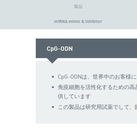
製品
miRNA mimic & inhibitor
CpG-ODN
CpG-ODNは、世界中のお客様
免疫細胞を活性化するための高品
供しています
この製品は研究用試薬でして、