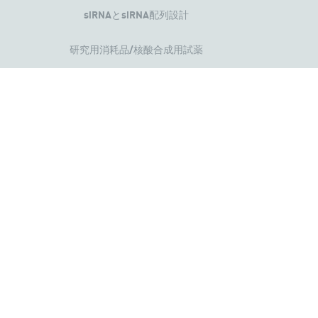
siRNAとsiRNA配列設計
研究用消耗品/核酸合成用試薬